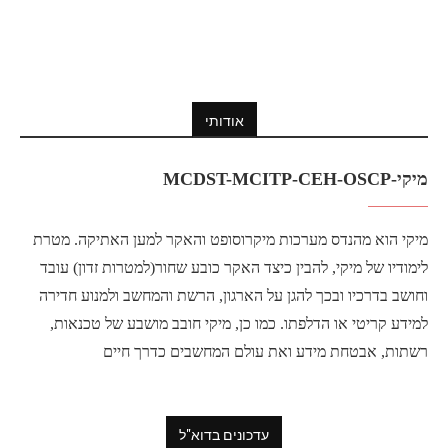
אודותי
מיקי-MCDST-MCITP-CEH-OSCP
מיקי הוא מהנדס מערכות מיקרוסופט והאקר למען האתיקה. מטרת
לימודיו של מיקי, להבין כיצד האקר כובע שחור(למטרות זדון) עובד
וחושב בדרכיו ובכך להגן על הארגון, הרשת והמחשב ולמנוע חדירה
למידע קריטי או הדלפתו. כמו כן, מיקי חובב מושבע של טכנאות,
רשתות, אבטחת מידע ואת עולם המחשבים כדרך חיים
עדכונים בדוא"ל