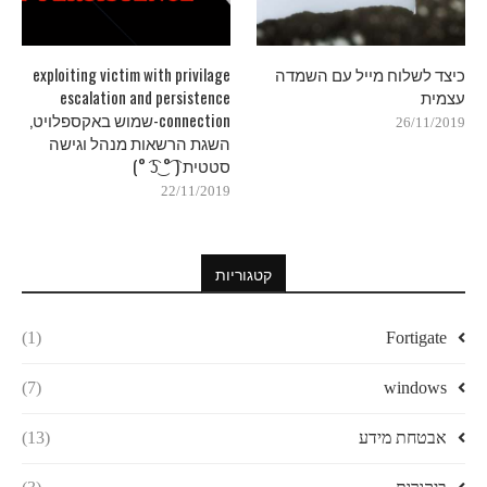
כיצד לשלוח מייל עם השמדה
exploiting victim with privilage
עצמית
escalation and persistence
connection-שמוש באקספלויט,
26/11/2019
השגת הרשאות מנהל וגישה
סטטית ( ͡° ͜ʖ ͡°)
22/11/2019
קטגוריות
(1)
Fortigate
(7)
windows
אבטחת מידע
(13)