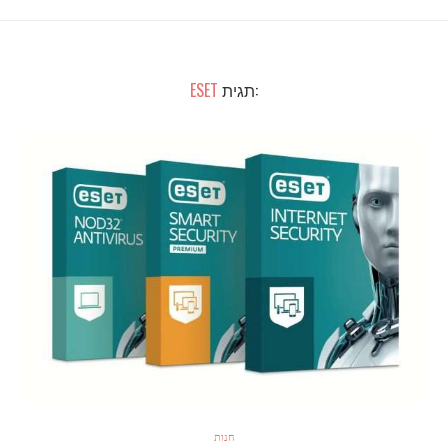
:תגית
ESET
חנות