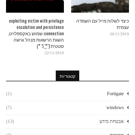
כיצד לשלוח מייל עם השמדה
exploiting victim with privilage
עצמית
escalation and persistence
connection-שמוש באקספלויט,
26/11/2019
השגת הרשאות מנהל וגישה
סטטית ( ͡° ͜ʖ ͡°)
22/11/2019
קטגוריות
(1)
Fortigate
(7)
windows
אבטחת מידע
(13)