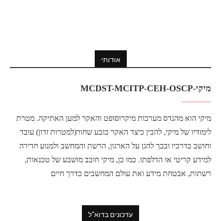
אודותי
מיקי-MCDST-MCITP-CEH-OSCP
מיקי הוא מהנדס מערכות מיקרוסופט והאקר למען האתיקה. מטרת
לימודיו של מיקי, להבין כיצד האקר כובע שחור(למטרות זדון) עובד
וחושב בדרכיו ובכך להגן על הארגון, הרשת והמחשב ולמנוע חדירה
למידע קריטי או הדלפתו. כמו כן, מיקי חובב מושבע של טכנאות,
רשתות, אבטחת מידע ואת עולם המחשבים כדרך חיים
עדכונים בדוא"ל