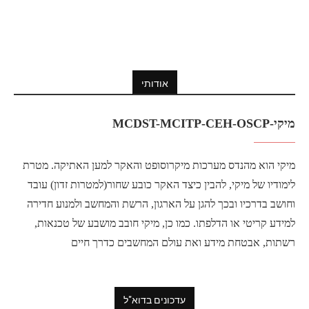
אודותי
מיקי-MCDST-MCITP-CEH-OSCP
מיקי הוא מהנדס מערכות מיקרוסופט והאקר למען האתיקה. מטרת
לימודיו של מיקי, להבין כיצד האקר כובע שחור(למטרות זדון) עובד
וחושב בדרכיו ובכך להגן על הארגון, הרשת והמחשב ולמנוע חדירה
למידע קריטי או הדלפתו. כמו כן, מיקי חובב מושבע של טכנאות,
רשתות, אבטחת מידע ואת עולם המחשבים כדרך חיים
עדכונים בדוא"ל