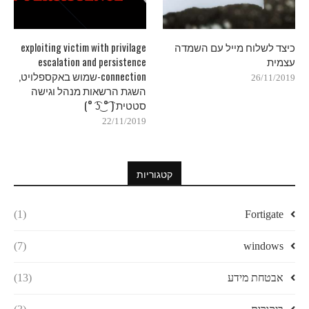
כיצד לשלוח מייל עם השמדה
exploiting victim with privilage
עצמית
escalation and persistence
connection-שמוש באקספלויט,
26/11/2019
השגת הרשאות מנהל וגישה
סטטית ( ͡° ͜ʖ ͡°)
22/11/2019
קטגוריות
(1)
Fortigate
(7)
windows
אבטחת מידע
(13)