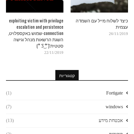
כיצד לשלוח מייל עם השמדה
exploiting victim with privilage
עצמית
escalation and persistence
connection-שמוש באקספלויט,
26/11/2019
השגת הרשאות מנהל וגישה
סטטית ( ͡° ͜ʖ ͡°)
22/11/2019
קטגוריות
(1)
Fortigate
(7)
windows
אבטחת מידע
(13)