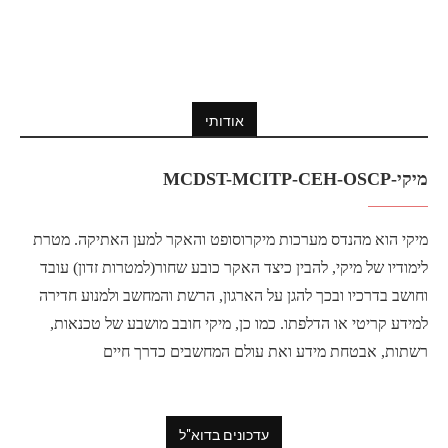
אודותי
מיקי-MCDST-MCITP-CEH-OSCP
מיקי הוא מהנדס מערכות מיקרוסופט והאקר למען האתיקה. מטרת
לימודיו של מיקי, להבין כיצד האקר כובע שחור(למטרות זדון) עובד
וחושב בדרכיו ובכך להגן על הארגון, הרשת והמחשב ולמנוע חדירה
למידע קריטי או הדלפתו. כמו כן, מיקי חובב מושבע של טכנאות,
רשתות, אבטחת מידע ואת עולם המחשבים כדרך חיים
עדכונים בדוא"ל