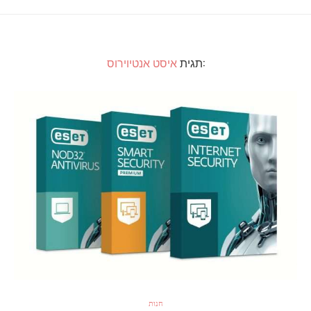
:תגית
איסט אנטיוירוס
חנות