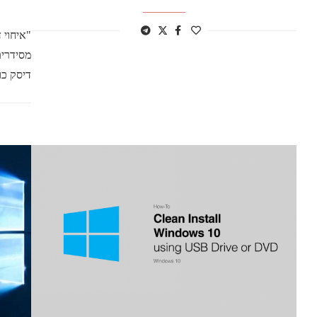
מסידרים
דיסק כו